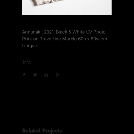
Annunaki, 2021. Black & White UV Photo
Print on Travertine Marble 60h x 60w cm.
Unique.
Info
Related Projects