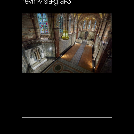
revm-vista-gral-3
Soportecnico
in
0 Comments
0