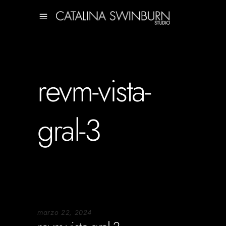
revm-vista-
gral-3
marzo 22, 2024