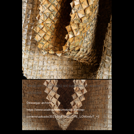
Reproductor
Media error: Format(s) not supported or source(s)
de
not found
vídeo
Descargar archivo:
https://www.catalinaswinburnstudio.com/wp-
content/uploads/2021/01/PENELOPE_LOW.m4v?_=1