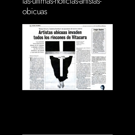
las-ultimas-noticias-artistas-
obicuas
Soportecnico
in
0 Comments
0