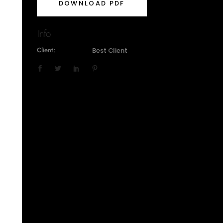
DOWNLOAD PDF
Info
Client:
Best Client